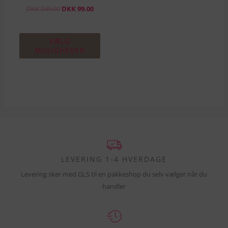
varesiden
DKK
249.00
DKK
99.00
VÆLG
MULIGHEDER
LEVERING 1-4 HVERDAGE
Levering sker med GLS til en pakkeshop du selv vælger når du
handler