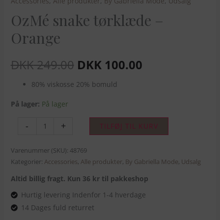
Accessories
,
Alle produkter
,
By Gabriella Mode
,
Udsalg
OzMé snake tørklæde –
Orange
DKK
249.00
DKK
100.00
80% viskosse 20% bomuld
På lager:
På lager
-
+
TILFØJ TIL KURV
Varenummer (SKU):
48769
Kategorier:
Accessories
,
Alle produkter
,
By Gabriella Mode
,
Udsalg
Altid billig fragt. Kun 36 kr til pakkeshop
Hurtig levering Indenfor 1-4 hverdage
14 Dages fuld returret