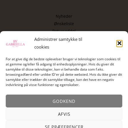
Nyheder
Ønskeliste
Returseddel
Copyright
Administrer samtykke til
cookies
Kontakt
For at give dig de bedste oplevelser bruger vi teknologier som cookies til
at gemme og/eller få adgang til enhedsoplysninger. Hvis du giver dit
samtykke til disse teknologier, kan vi behandle data som f.eks.
By Gabriella , Vassingerød bygade 34, 3540 Lynge
browsingadfærd eller unikke ID'er på dette websted. Hvis du ikke giver dit
samtykke eller trækker dit samtykke tilbage, kan det have en negativ
Mail:
info@bygabriella.dk
indvirkning på visse funktioner og egenskaber.
GODKEND
AFVIS
© 2026 By Gabriella. Powered by
macAdesign
SE PRÆFERENCER