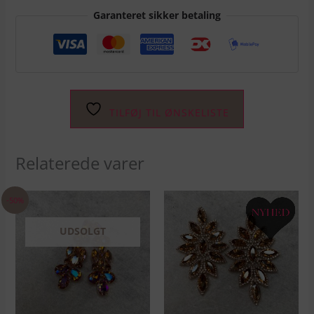
Garanteret sikker betaling
TILFØJ TIL ØNSKELISTE
Relaterede varer
Den
Den
-50%
oprindelige
aktuelle
pris
pris
var:
er:
UDSOLGT
DKK 199.00.
DKK 99.00.