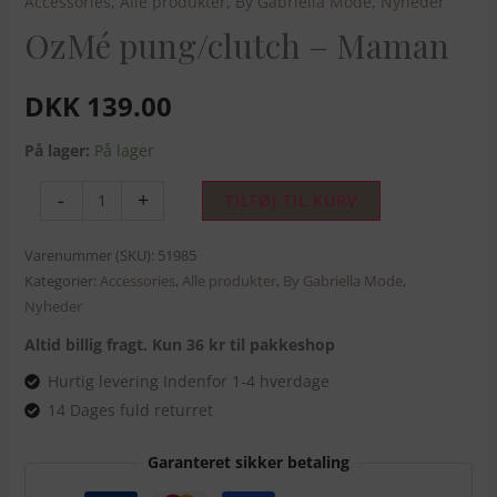
Accessories
,
Alle produkter
,
By Gabriella Mode
,
Nyheder
OzMé pung/clutch – Maman
DKK
139.00
På lager:
På lager
-
+
TILFØJ TIL KURV
Varenummer (SKU):
51985
Kategorier:
Accessories
,
Alle produkter
,
By Gabriella Mode
,
Nyheder
Altid billig fragt. Kun 36 kr til pakkeshop
Hurtig levering Indenfor 1-4 hverdage
14 Dages fuld returret
Garanteret sikker betaling