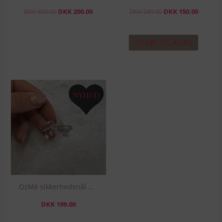
varesiden
DKK
699.00
DKK
200.00
DKK
249.00
DKK
150.00
TILFØJ TIL KURV
OzMé sikkerhedsnål øreing med perler & sten – Sølv
DKK
199.00