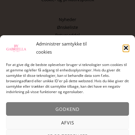
Nyheder
Ønskeliste
Returseddel
Copyright
Administrer samtykke til
cookies
Kontakt
For at give dig de bedste oplevelser bruger vi teknologier som cookies til
at gemme og/eller få adgang til enhedsoplysninger. Hvis du giver dit
samtykke til disse teknologier, kan vi behandle data som f.eks.
By Gabriella , Vassingerød bygade 34, 3540 Lynge
browsingadfærd eller unikke ID'er på dette websted. Hvis du ikke giver dit
samtykke eller trækker dit samtykke tilbage, kan det have en negativ
Mail:
info@bygabriella.dk
indvirkning på visse funktioner og egenskaber.
GODKEND
AFVIS
© 2026 By Gabriella. Powered by
macAdesign