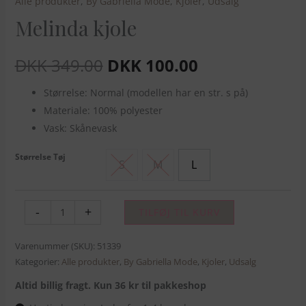
Alle produkter
,
By Gabriella Mode
,
Kjoler
,
Udsalg
Melinda kjole
DKK
349.00
DKK
100.00
Størrelse: Normal (modellen har en str. s på)
Materiale: 100% polyester
Vask: Skånevask
Størrelse Tøj
S
M
L
-
+
TILFØJ TIL KURV
Varenummer (SKU):
51339
Kategorier:
Alle produkter
,
By Gabriella Mode
,
Kjoler
,
Udsalg
Altid billig fragt. Kun 36 kr til pakkeshop