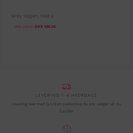
kan
vælges
Misty slippers med simili sten – Guld
på
varesiden
DKK
249.00
DKK
100.00
LEVERING 1-4 HVERDAGE
Levering sker med GLS til en pakkeshop du selv vælger når du
handler