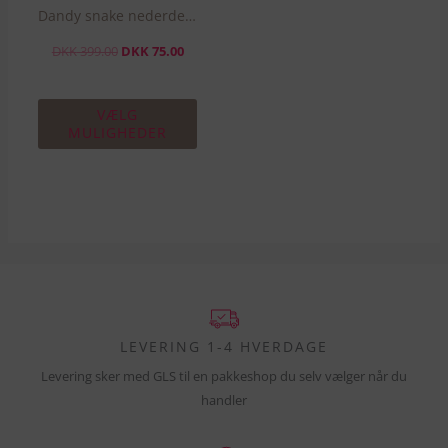
Dandy snake nederdel – Sort
på
varesiden
DKK
399.00
DKK
75.00
VÆLG
MULIGHEDER
LEVERING 1-4 HVERDAGE
Levering sker med GLS til en pakkeshop du selv vælger når du
handler