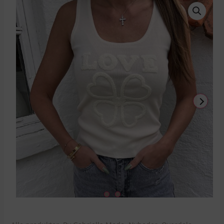
LOVE
top
antal