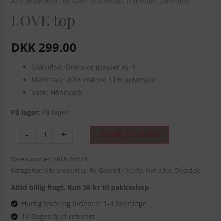
Alle produkter
,
By Gabriella Mode
,
Nyheder
,
Overdele
LOVE top
DKK
299.00
Størrelse: One size (passer xs-l)
Materiale: 89% viskose 11% polamide
Vask: Håndvask
På lager:
På lager
-
+
TILFØJ TIL KURV
Varenummer (SKU):
66174
Kategorier:
Alle produkter
,
By Gabriella Mode
,
Nyheder
,
Overdele
Altid billig fragt. Kun 36 kr til pakkeshop
Hurtig levering Indenfor 1-4 hverdage
14 Dages fuld returret