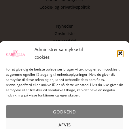
Cookie- og privatlivspolitik
Nyheder
Ønskeliste
Returseddel
Copyright
Administrer samtykke til
cookies
Kontakt
For at give dig de bedste oplevelser bruger vi teknologier som cookies til
at gemme og/eller få adgang til enhedsoplysninger. Hvis du giver dit
samtykke til disse teknologier, kan vi behandle data som f.eks.
By Gabriella , Vassingerød bygade 34, 3540 Lynge
browsingadfærd eller unikke ID'er på dette websted. Hvis du ikke giver dit
samtykke eller trækker dit samtykke tilbage, kan det have en negativ
Mail:
info@bygabriella.dk
indvirkning på visse funktioner og egenskaber.
GODKEND
AFVIS