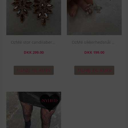
OzMé stor candilaber ørering – Champagne
OzMé sikkerhedsnål øreing med perler & sten – Sølv
DKK
299.00
DKK
199.00
TILFØJ TIL KURV
TILFØJ TIL KURV