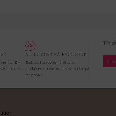
Tilmel
AGT
ALTID KLAR PÅ FACEBOOK
E-
pakkeshop i DK.
Skulle du har spørgsmål til vores
mail
sse koster 49,-
produkter eller din ordre, så skriv til os på
messenger.
ation