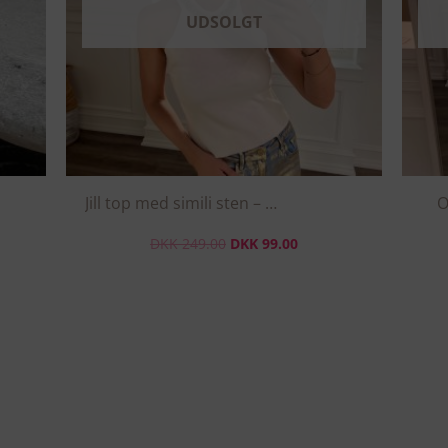
Mulighederne
UDSOLGT
kan
vælges
på
varesiden
Jill top med simili sten – Hvid
O
DKK
249.00
DKK
99.00