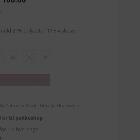
pris
e
er:
 349.00.
DKK 100.00.
muld 21% polyester 11% viskose
M
L
XL
TILFØJ TIL KURV
By Gabriella Mode
,
Udsalg
,
Underdele
36 kr til pakkeshop
nfor 1-4 hverdage
t