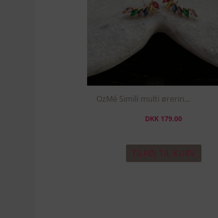
OzMé Simili multi øreringe op af øret
DKK
179.00
TILFØJ TIL KURV