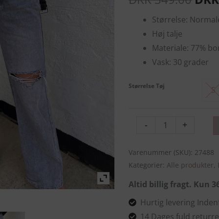
pris
antal
Størrelse: Normal
var:
Høj talje
DKK
Materiale: 77% bo
Vask: 30 grader
Størrelse Tøj
S
-
+
Varenummer (SKU):
27488
Kategorier:
Alle produkter
,
Altid billig fragt. Kun 
Hurtig levering Inde
14 Dages fuld returre