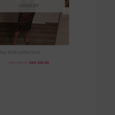
Mulighederne
UDSOLGT
kan
vælges
på
varesiden
lley Multi palliet kjole
DKK
699.00
DKK
200.00