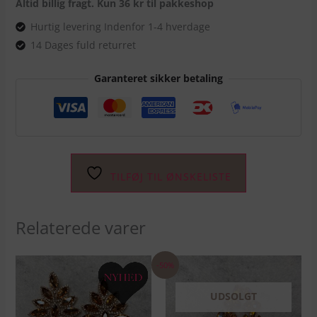
Altid billig fragt. Kun 36 kr til pakkeshop
Hurtig levering Indenfor 1-4 hverdage
14 Dages fuld returret
Garanteret sikker betaling
TILFØJ TIL ØNSKELISTE
Relaterede varer
Den
Den
-50%
oprindelige
aktuell
pris
pris
var:
er:
UDSOLGT
DKK 199.00.
DKK 99.