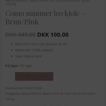
Alle produkter
,
Beach ware
,
By Gabriella Mode
,
Kjoler
,
Udsalg
Como summer leo kjole –
Brun/Pink
DKK
449.00
DKK
100.00
Størrelse: One size (passer xs-xl)
Materiale: 100% viskose
Vask: Skåne vask
På lager:
På lager
TILFØJ TIL KURV
Varenummer (SKU):
53226
Kategorier:
Alle produkter
,
Beach ware
,
By Gabriella Mode
,
Kjoler
,
Udsalg