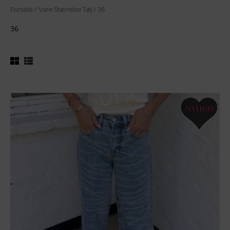
Forside
/ Vare Størrelse Tøj / 36
36
Dette
vare
har
flere
varianter.
Mulighederne
kan
vælges
på
varesiden