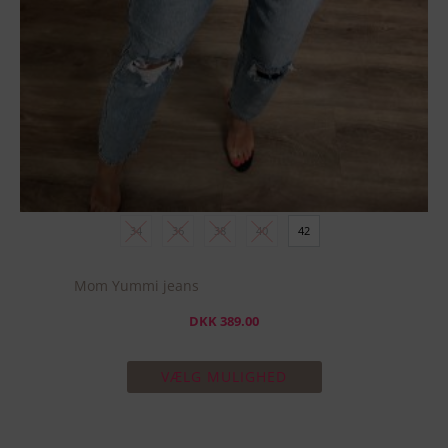
på
varesiden
34
36
38
40
42
Mom Yummi jeans
DKK
389.00
VÆLG MULIGHED