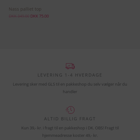
r
K
Nass palliet top
U
:
D
7
DKK
349.00
DKK
75.00
K
5
D
K
.
0
3
0
4
.
9
.
0
0
.
LEVERING 1-4 HVERDAGE
Levering sker med GLS til en pakkeshop du selv vælger når du
handler
ALTID BILLIG FRAGT
Kun 39,- kr. i fragt til en pakkeshop i DK. OBS! Fragt til
hjemmeadresse koster 49,- kr.