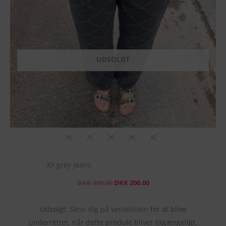
kan
vælges
på
varesiden
UDSOLGT
34
36
38
40
42
XX grey jeans
DKK
399.00
DKK
200.00
Udsolgt.
Skriv dig på ventelisten
for at blive
underrettet, når dette produkt bliver tilgængeligt.