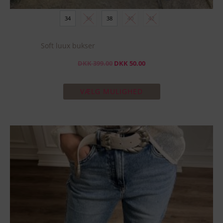
34
36
38
40
42
Soft luux bukser
DKK
399.00
DKK
50.00
VÆLG MULIGHED
Dette
vare
har
flere
varianter.
Mulighederne
kan
vælges